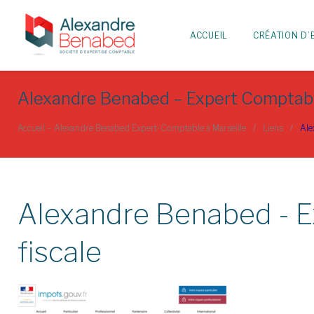
Aller
au
ACCUEIL
CRÉATION D’
Contenu
Alexandre Benabed – Expert Comptable 
Accueil – Alexandre Benabed Expert-Comptable à Marseille
/
Liens
/
Ale
Alexandre Benabed - Ex
fiscale