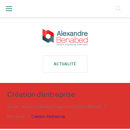
Aller
au
Contenu
ACTUALITÉ
Création d’entreprise
Accueil – Alexandre Benabed Expert-Comptable à Marseille
/
Non classé
/
Création d’entreprise