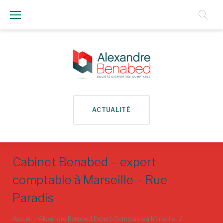
Aller
au
Contenu
ACTUALITÉ
Cabinet Benabed – expert
comptable à Marseille – Rue
Paradis
Accueil – Alexandre Benabed Expert-Comptable à Marseille
/